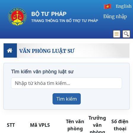
English
Đăng nhập
VĂN PHÒNG LUẬT SƯ
Tìm kiếm văn phòng luật sư
Tìm kiếm
Trưởng
Tên văn
Số điện
STT
Mã VPLS
văn
phòng
thoại
phòng