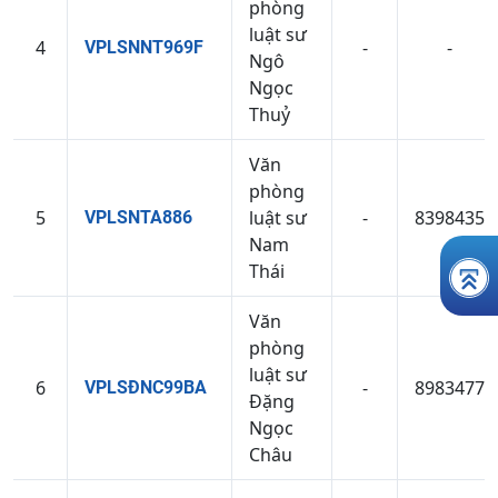
phòng
luật sư
4
-
-
VPLSNNT969F
Ngô
Ngọc
Thuỷ
Văn
phòng
5
luật sư
-
8398435
VPLSNTA886
Nam
Thái
Văn
phòng
luật sư
6
-
8983477
VPLSĐNC99BA
Đặng
Ngọc
Châu