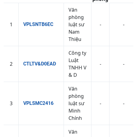
Văn
phòng
1
luật sư
-
-
VPLSNTB6EC
Nam
Thiệu
Công ty
Luật
2
-
-
CTLTV&D0EAD
TNHH V
& D
Văn
phòng
3
luật sư
-
-
VPLSMC2416
Minh
Chính
Văn