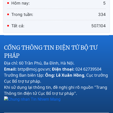
Hôm nay:
5
Trong tuần:
334
Tất cả:
507.104
CỔNG THÔNG TIN ĐIỆN TỬ BỘ TƯ
PHÁP
Địa chỉ: 60 Trần Phú, Ba Đình, Hà Nội.
Email:
bttp@moj.gov.vn;
Điện thoại:
024 62739504
Trưởng Ban biên tập:
Ông: Lê Xuân Hồng
, Cục trưởng
Cục Bổ trợ tư pháp.
Khi sử dụng lại thông tin, đề nghị ghi rõ nguồn "Trang
Thông tin điện tử Cục Bổ trợ tư pháp".