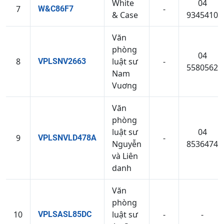
White
04
7
-
W&C86F7
& Case
9345410
Văn
phòng
04
8
luật sư
-
VPLSNV2663
5580562
Nam
Vuơng
Văn
phòng
luật sư
04
9
-
VPLSNVLD478A
Nguyễn
8536474
và Liên
danh
Văn
phòng
10
luật sư
-
-
VPLSASL85DC