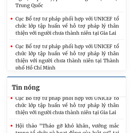
Trung Quốc
Cục Bổ trợ tư pháp phối hợp với UNICEF tổ
chức lớp tập huấn về hỗ trợ pháp lý thân
thiện với người chưa thành niên tại Gia Lai
Đoàn công tác Bộ Tư pháp nghiên cứu kinh
nghiệm quản lý, phát triển nghề luật sư tại
Cục Bổ trợ tư pháp phối hợp với UNICEF tổ
Trung Quốc
chức lớp tập huấn về hỗ trợ pháp lý thân
thiện với người chưa thành niên tại Thành
Thông báo mời báo giá phục vụ xác định sơ
phố Hồ Chí Minh
bộ tổng mức đầu tư dự án xây dựng "Phần
mềm quản lý trong lĩnh vực bổ trợ tư pháp"
Chức năng nhiệm vụ của Cục Bổ trợ tư pháp
Tin nóng
Cục Bổ trợ tư pháp phối hợp với UNICEF tổ
chức lớp tập huấn về hỗ trợ pháp lý thân
thiện với người chưa thành niên tại Gia Lai
Hội thảo "Tháo gỡ khó khăn, vướng mắc
trong tổ chức và hoạt động của luật sư" tại