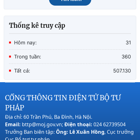
Thống kê truy cập
Hôm nay:
31
Trong tuần:
360
Tất cả:
507.130
CỔNG THÔNG TIN ĐIỆN TỬ BỘ TƯ
PHÁP
Địa chỉ: 60 Trần Phú, Ba Đình, Hà Nội.
Email:
bttp@moj.gov.vn;
Điện thoại:
024 62739504
Trưởng Ban biên tập:
Ông: Lê Xuân Hồng
, Cục trưởng
Cục Bổ trợ tư pháp.