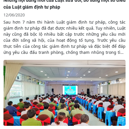
Những nội dung mới của Luật sửa đổi, bổ sung một số điều
của Luật giám định tư pháp
12/06/2020
Sau hơn 7 năm thi hành Luật giám định tư pháp, công tác
giám định tư pháp đã đạt được nhiều kết quả. Tuy nhiên, Luật
này cũng đã bộc lộ nhiều bất cập trước những yêu cầu mới
của đời sống xã hội, của hoạt động tố tụng. Trước yêu cầu
thực tiễn của công tác giám định tư pháp và đặc biệt để đáp
ứng yêu cầu đấu tranh phòng, chống tham nhũng trong tình
hình mới, Luật sửa đổi, bổ sung một số điều của Luật giám
định tư pháp đã được Quốc hội khóa XIV thông qua ngày 10
tháng 6 năm 2020 và có hiệu lực thi hành kể từ ngày
01/1/2021.