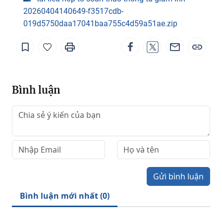
20260404140649-f3517cdb-
019d5750daa17041baa755c4d59a51ae.zip
Bình luận
Gửi bình luận
Bình luận mới nhất (
0
)