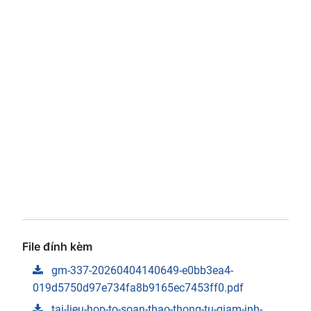
File đính kèm
gm-337-20260404140649-e0bb3ea4-
019d5750d97e734fa8b9165ec7453ff0.pdf
tai-lieu-hop-to-soan-thao-thong-tu-giam-inh-