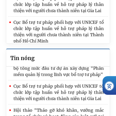
chức lớp tập huấn về hỗ trợ pháp lý thân
Bộ Tư pháp hoàn thành tốt đẹp chuyến
thiện với người chưa thành niên tại Gia Lai
công tác, trao đổi kinh nghiệm phát triển
và quản lý nghề Luật sư tại Nhật Bản
Cục Bổ trợ tư pháp phối hợp với UNICEF tổ
chức lớp tập huấn về hỗ trợ pháp lý thân
Đoàn công tác Bộ Tư pháp nghiên cứu kinh
thiện với người chưa thành niên tại Thành
nghiệm quản lý, phát triển nghề luật sư tại
phố Hồ Chí Minh
Trung Quốc
Chức năng nhiệm vụ của Cục Bổ trợ tư pháp
Tin nóng
Thông báo mời báo giá phục vụ xác định sơ
bộ tổng mức đầu tư dự án xây dựng "Phần
mềm quản lý trong lĩnh vực bổ trợ tư pháp"
Cục Bổ trợ tư pháp phối hợp với UNICEF tổ
chức lớp tập huấn về hỗ trợ pháp lý thân
thiện với người chưa thành niên tại Gia Lai
Hội thảo "Tháo gỡ khó khăn, vướng mắc
trong tổ chức và hoạt động của luật sư" tại