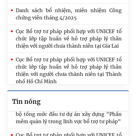
Danh sách bổ nhiệm, miễn nhiệm Công
chứng viên tháng 4/2025
Cục Bổ trợ tư pháp phối hợp với UNICEF tổ
chức lớp tập huấn về hỗ trợ pháp lý thân
Bộ Tư pháp hoàn thành tốt đẹp chuyến
thiện với người chưa thành niên tại Gia Lai
công tác, trao đổi kinh nghiệm phát triển
và quản lý nghề Luật sư tại Nhật Bản
Cục Bổ trợ tư pháp phối hợp với UNICEF tổ
chức lớp tập huấn về hỗ trợ pháp lý thân
Đoàn công tác Bộ Tư pháp nghiên cứu kinh
thiện với người chưa thành niên tại Thành
nghiệm quản lý, phát triển nghề luật sư tại
phố Hồ Chí Minh
Trung Quốc
Bộ Tư pháp thông báo kết quả kiểm tra kết
Thông báo mời báo giá phục vụ xác định sơ
Tin nóng
quả tập sự hành nghề công chứng lần thứ 4
bộ tổng mức đầu tư dự án xây dựng "Phần
mềm quản lý trong lĩnh vực bổ trợ tư pháp"
Cục Bổ trợ tư pháp phối hợp với UNICEF tổ
chức lớp tập huấn về hỗ trợ pháp lý thân